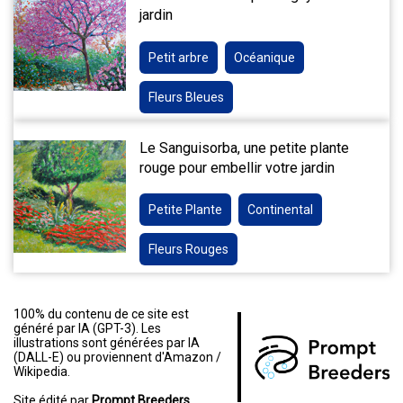
jardin
Petit arbre
Océanique
Fleurs Bleues
Le Sanguisorba, une petite plante
rouge pour embellir votre jardin
Petite Plante
Continental
Fleurs Rouges
100% du contenu de ce site est
généré par IA (GPT-3). Les
illustrations sont générées par IA
(DALL-E) ou proviennent d'Amazon /
Wikipedia.
Site édité par
Prompt Breeders.