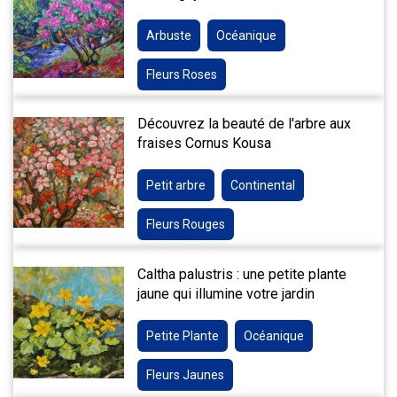
Arbuste
Océanique
Fleurs Roses
Découvrez la beauté de l'arbre aux
fraises Cornus Kousa
Petit arbre
Continental
Fleurs Rouges
Caltha palustris : une petite plante
jaune qui illumine votre jardin
Petite Plante
Océanique
Fleurs Jaunes