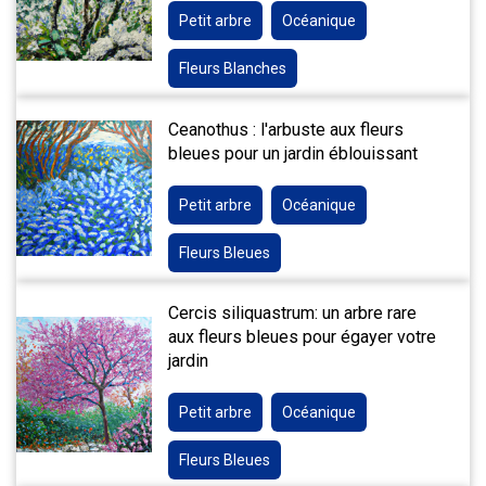
Petit arbre
Océanique
Fleurs Blanches
Ceanothus : l'arbuste aux fleurs
bleues pour un jardin éblouissant
Petit arbre
Océanique
Fleurs Bleues
Cercis siliquastrum: un arbre rare
aux fleurs bleues pour égayer votre
jardin
Petit arbre
Océanique
Fleurs Bleues